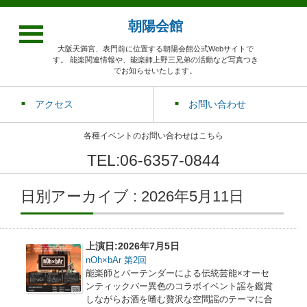
朝陽会館
大阪天満宮、表門前に位置する朝陽会館公式Webサイトで
す。 能楽関連情報や、能楽師上野三兄弟の活動など写真つき
でお知らせいたします。
アクセス
お問い合わせ
各種イベントのお問い合わせはこちら
TEL:06-6357-0844
日別アーカイブ : 2026年5月11日
上演日:2026年7月5日
nOh×bAr 第2回
能楽師とバーテンダーによる伝統芸能×オーセ
ンティックバー異色のコラボイベント謡を鑑賞
しながらお酒を嗜む贅沢な空間謡のテーマに合