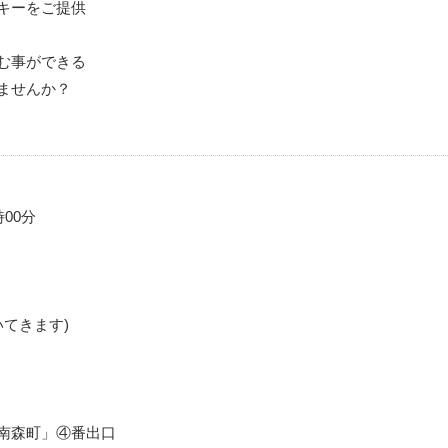
キーをご提供
む事ができる
ませんか？
時00分
いてきます)
南森町」④番出口