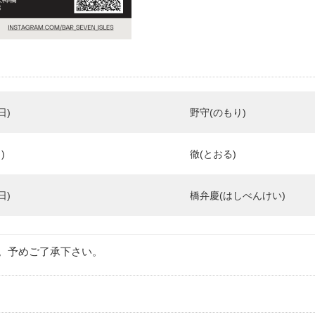
日)
野守(のもり)
)
徹(とおる)
日)
橋弁慶(はしべんけい)
。予めご了承下さい。