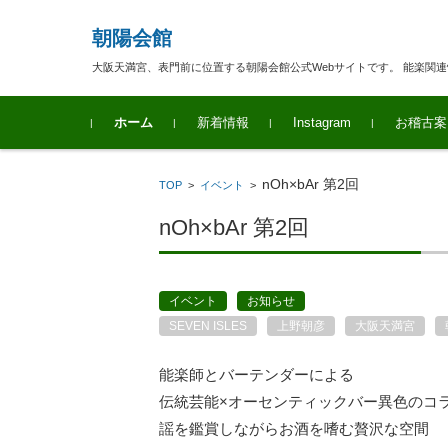
朝陽会館
大阪天満宮、表門前に位置する朝陽会館公式Webサイトです。 能楽関
コンテンツに移動
ホーム
新着情報
Instagram
お稽古案
nOh×bAr 第2回
TOP
>
イベント
>
nOh×bAr 第2回
イベント
お知らせ
SEVEN ISLES
上野朝彦
大阪天満宮
能楽師とバーテンダーによる
伝統芸能×オーセンティックバー異色のコ
謡を鑑賞しながらお酒を嗜む贅沢な空間