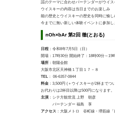
謡のテーマに合わせバーテンダーがウイス
ウイスキーの内容は当日までのお楽しみ
能の歴史とウイスキーの歴史を同時に愉し
今までに無い新しい体験イベントに参加し
nOh×bAr 第2回 徹(とおる)
日程
：令和8年7月5日（日）
開場：17時30分 開始終了：18時00分～19
場所
：朝陽会館
大阪市北区天神橋１丁目１７－８
TEL
： 06-6357-0844
料金
：3,500円 (＋ウイスキーが2杯までつ
お代わりは2杯目以降は500円になります。
主演
：シテ方観世流 上野 朝彦
バーテンダー 福島 享
アクセス
：大阪メトロ 谷町線・堺筋線「