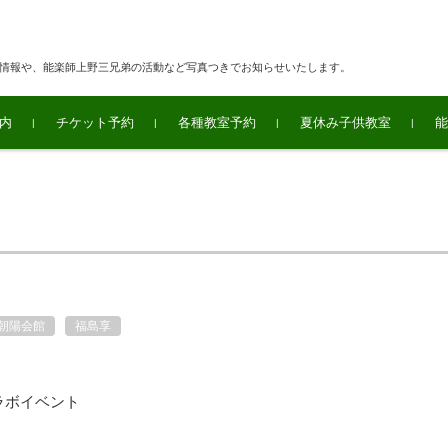
連情報や、能楽師上野三兄弟の活動など写真つきでお知らせいたします。
内
チケット予約
各種教室予約
夏休み子供教室
能
朝陽会館
福島享
ラボイベント