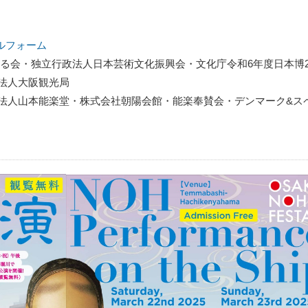
ルフォーム
る会・独⽴⾏政法⼈⽇本芸術⽂化振興会・⽂化庁令和6年度日本博2.
法⼈⼤阪観光局
法⼈⼭本能楽堂・株式会社朝陽会館・能楽奉賛会・デンマーク&スペ