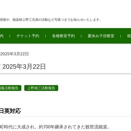
連情報や、能楽師上野三兄弟の活動など写真つきでお知らせいたします。
内
チケット予約
各種教室予約
夏休み子供教室
能
2025年3月22日
2025年3月22日
朝義活動報告
上野雄三活動報告
日英対応
町時代に大成され、約700年継承されてきた観世流能楽。