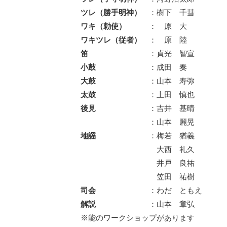
ツレ（勝手明神）
：樹下 千彗
ワキ（勅使）
： 原 大
ワキツレ（従者）
： 原 陸
笛
：貞光 智宣
小鼓
：成田 奏
大鼓
：山本 寿弥
太鼓
：上田 慎也
後見
：吉井 基晴
：山本 麗晃
地謡
：梅若 猶義
大西 礼久
井戸 良祐
笠田 祐樹
司会
：わだ ともえ
解説
：山本 章弘
※能のワークショップがあります