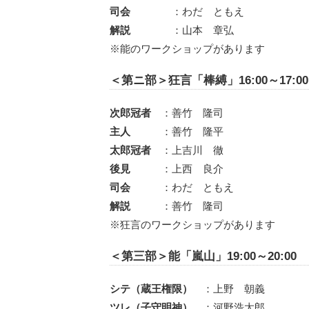
司会
：わだ ともえ
解説
：山本 章弘
※能のワークショップがあります
＜第ニ部＞狂言「棒縛」16:00～17:00
次郎冠者
：善竹 隆司
主人
：善竹 隆平
太郎冠者
：上吉川 徹
後見
：上西 良介
司会
：わだ ともえ
解説
：善竹 隆司
※狂言のワークショップがあります
＜第三部＞能「嵐山」19:00～20:00
シテ（蔵王権限）
：上野 朝義
ツレ（子守明神）
：河野浩太郎