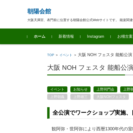
朝陽会館
大阪天満宮、表門前に位置する朝陽会館公式Webサイトです。 能楽関
コンテンツに移動
ホーム
新着情報
Instagram
お稽古案
大阪 NOH フェスタ 能船公演 
TOP
>
イベント
>
大阪 NOH フェスタ 能船公演 
イベント
お知らせ
上野同門会
上野
上野朝義
上野雄三
大阪NOHフェスタ
全公演でワークショップ実施、
観阿弥・世阿弥により西暦1300年代の室