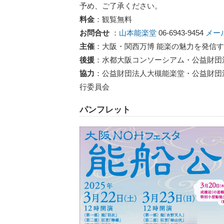
予め、ご了承ください。
料金
：観覧無料
お問合せ
：
山本能楽堂
06-6943-9454
メー
主催
：⼤阪・関⻄万博 能楽の魅⼒を発信す
後援
：⽔都⼤阪コンソーシアム・公益財団
協力
：公益財団法⼈⼤槻能楽堂・公益財団
行委員会
パンフレット