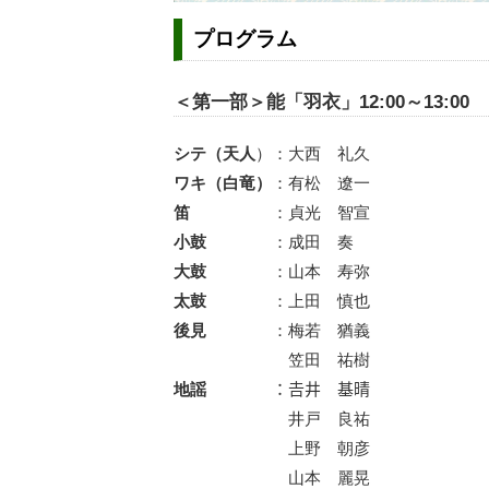
プログラム
＜第一部＞能「羽衣」12:00～13:00
シテ（天人
）：大西 礼久
ワキ（白竜）
：有松 遼一
笛
：貞光 智宣
小鼓
：成田 奏
大鼓
：山本 寿弥
太鼓
：上田 慎也
後見
：梅若 猶義
笠田 祐樹
地謡
：𠮷井 基晴
井戸 良祐
上野 朝彦
山本 麗晃