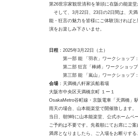
第26世宗家観世清和を筆頭に在阪の能楽堂
そして、3月22日、23日の2日間は、
能・狂言の魅力を皆様にご体験頂ければと
演をお楽しみ下さいませ。
日程
：2025年3月22日（土）
第一部 能 「羽衣」ワークショップ：12時 
第二部 狂言「棒縛」ワークショップ：16時
第三部 能 「嵐山」ワークショップ：19時 
会場
：天満橋八軒家浜船着場
大阪市中央区天満橋京町 １ー１
OsakaMetro谷町線・京阪電車「天満橋」
雨天の場合、山本能楽堂で開催致します。
当日、朝9時に山本能楽堂、公式ホームペ
ご予約は不要です。先着順にてお席にご案
満席となりましたら、ご入場をお断りする