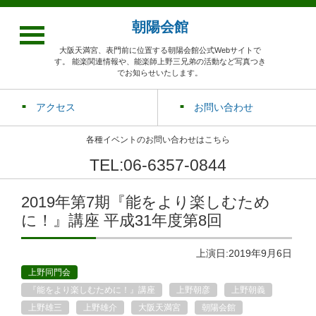
朝陽会館
大阪天満宮、表門前に位置する朝陽会館公式Webサイトで
す。 能楽関連情報や、能楽師上野三兄弟の活動など写真つき
でお知らせいたします。
アクセス
お問い合わせ
各種イベントのお問い合わせはこちら
TEL:06-6357-0844
2019年第7期『能をより楽しむため
に！』講座 平成31年度第8回
上演日:2019年9月6日
上野同門会
『能をより楽しむために！』講座
上野朝彦
上野朝義
上野雄三
上野雄介
大阪天満宮
朝陽会館