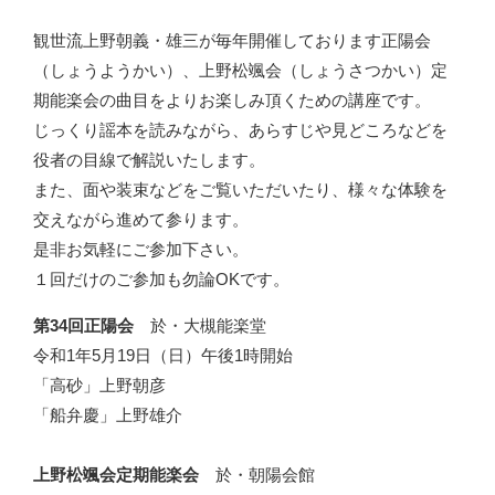
観世流上野朝義・雄三が毎年開催しております正陽会
（しょうようかい）、上野松颯会（しょうさつかい）定
期能楽会の曲目をよりお楽しみ頂くための講座です。
じっくり謡本を読みながら、あらすじや見どころなどを
役者の目線で解説いたします。
また、面や装束などをご覧いただいたり、様々な体験を
交えながら進めて参ります。
是非お気軽にご参加下さい。
１回だけのご参加も勿論OKです。
第34回正陽会
於・大槻能楽堂
令和1年5月19日（日）午後1時開始
「高砂」上野朝彦
「船弁慶」上野雄介
上野松颯会定期能楽会
於・朝陽会館