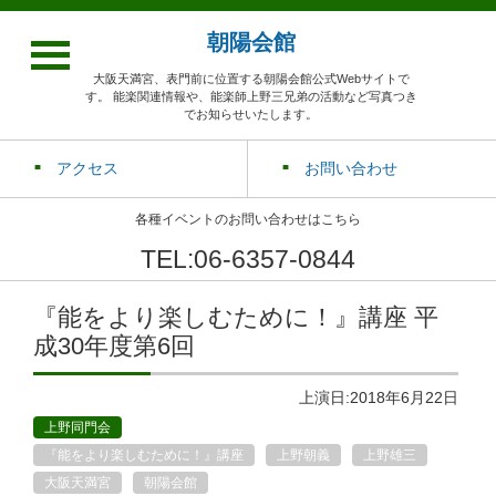
朝陽会館
大阪天満宮、表門前に位置する朝陽会館公式Webサイトで
す。 能楽関連情報や、能楽師上野三兄弟の活動など写真つき
でお知らせいたします。
アクセス
お問い合わせ
各種イベントのお問い合わせはこちら
TEL:06-6357-0844
『能をより楽しむために！』講座 平
成30年度第6回
上演日:2018年6月22日
上野同門会
『能をより楽しむために！』講座
上野朝義
上野雄三
大阪天満宮
朝陽会館