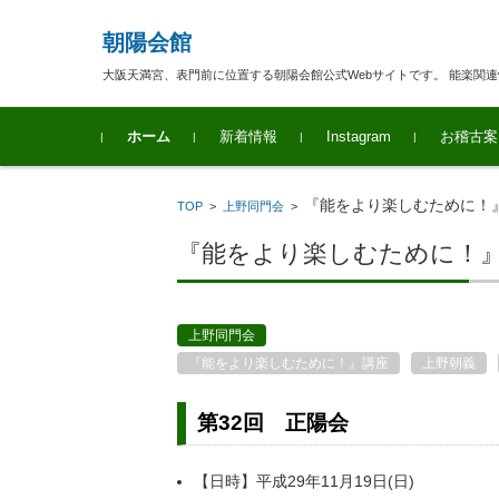
朝陽会館
大阪天満宮、表門前に位置する朝陽会館公式Webサイトです。 能楽関
コンテンツに移動
ホーム
新着情報
Instagram
お稽古案
『能をより楽しむために！』
TOP
>
上野同門会
>
『能をより楽しむために！』講
上野同門会
『能をより楽しむために！』講座
上野朝義
第32回 正陽会
【日時】平成29年11月19日(日)