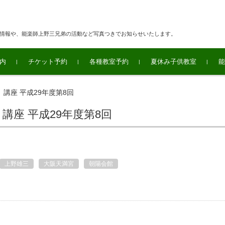
連情報や、能楽師上野三兄弟の活動など写真つきでお知らせいたします。
内
チケット予約
各種教室予約
夏休み子供教室
能
講座 平成29年度第8回
座 平成29年度第8回
上野雄三
大阪天満宮
朝陽会館