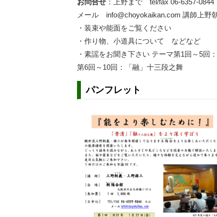
お問合せ
：上野まで tel/fax 06-6357-0844
メール info@choyokaikan.com
・装束や能面をご覧ください
・作り物、小道具について などなど
・素謡をお聞き下さい テーマ第1回～5回
第6回～10回：「融」十三段之舞
パンフレット