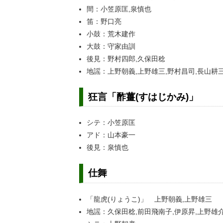
間：小笠原匡,泉慎也
笛：野口亮
小鼓：荒木建作
大鼓：守家由訓
後見：野村四郎,久保田稔
地謡：上野朝義,上野雄三,野村昌司,長山耕三
狂言「酢薑(すはじかみ)」
シテ：小笠原匡
アド：山本豪一
後見：泉慎也
仕舞
「龍虎(りょうこ)」 上野朝義,上野雄三
地謡：久保田稔,前田飛南子,伊原昇,上野雄