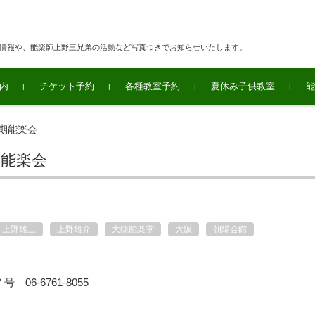
連情報や、能楽師上野三兄弟の活動など写真つきでお知らせいたします。
内
チケット予約
各種教室予約
夏休み子供教室
能
定期能楽会
期能楽会
上野雄三
上野雄介
大槻能楽堂
大阪
朝陽会館
6-6761-8055