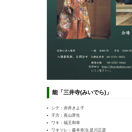
能「三井寺(みいでら)」
シテ：赤井きよ子
子方：長山芽生
ワキ：福王和幸
ワキツレ：森本幸冶,是川正彦