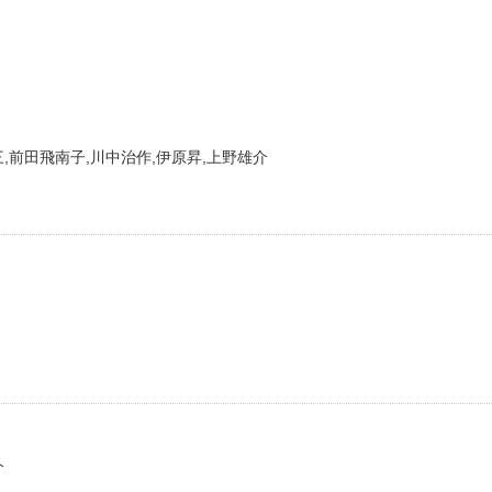
,前田飛南子,川中治作,伊原昇,上野雄介
介