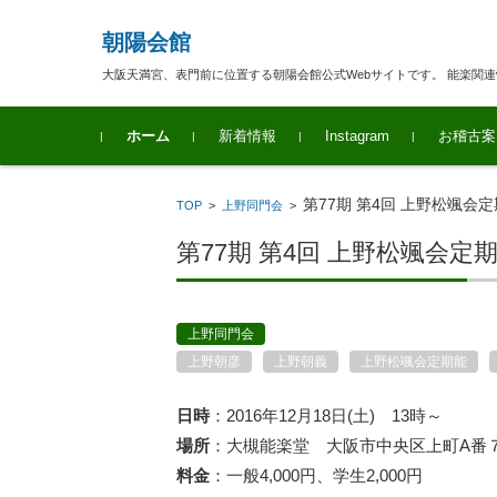
朝陽会館
大阪天満宮、表門前に位置する朝陽会館公式Webサイトです。 能楽関
コンテンツに移動
ホーム
新着情報
Instagram
お稽古案
第77期 第4回 上野松颯会
TOP
>
上野同門会
>
第77期 第4回 上野松颯会定
上野同門会
上野朝彦
上野朝義
上野松颯会定期能
日時
：2016年12月18日(土) 13時～
場所
：大槻能楽堂 大阪市中央区上町A番７号 0
料金
：一般4,000円、学生2,000円