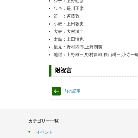
シテ：上野朝彦
ワキ：是川正彦
笛 ：斉藤敦
小鼓：上田敦史
大鼓：大村滋二
太鼓：上田慎也
後見：野村四郎,上野朝義
地謡：上野雄三,野村昌司,長山耕三,小寺一郎
附祝言
前の記事
カテゴリー一覧
イベント