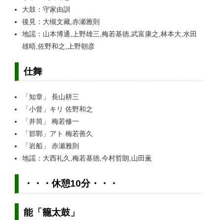
大鼓：守家由訓
後見：大槻文藏,赤瀬雅則
地謡：山本博通,上野雄三,梅若基徳,武富康之,林本大,水田
雄晤,佐野和之,上野朝彦
仕舞
「知章」 長山耕三
「小督」キリ 佐野和之
「井筒」 梅若修一
「邯鄲」アト 梅若善久
「岩船」 赤瀬雅則
地謡：大西礼久,梅若基徳,今村哲朗,山田薫
・・・休憩10分・・・
能「籠太鼓」