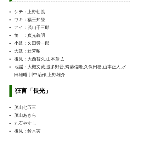
シテ：上野朝義
ワキ：福王知登
アイ：茂山千三郎
笛 ：貞光義明
小鼓：久田舜一郎
大鼓：辻芳昭
後見：大西智久,山本章弘
地謡：大槻文藏,波多野晋,齊藤信隆,久保田稔,山本正人,水
田雄晤,川中治作,上野雄介
狂言「長光」
茂山七五三
茂山あきら
丸石やすし
後見：鈴木実