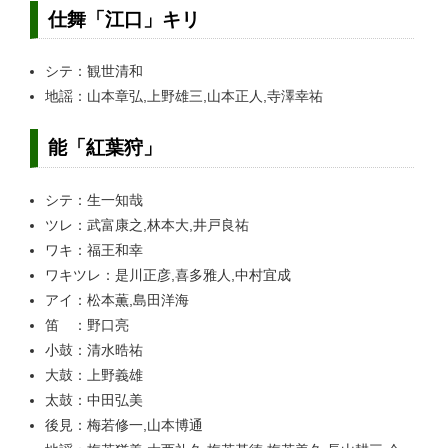
仕舞「江口」キリ
シテ：観世清和
地謡：山本章弘,上野雄三,山本正人,寺澤幸祐
能「紅葉狩」
シテ：生一知哉
ツレ：武富康之,林本大,井戸良祐
ワキ：福王和幸
ワキツレ：是川正彦,喜多雅人,中村宜成
アイ：松本薫,島田洋海
笛 ：野口亮
小鼓：清水晧祐
大鼓：上野義雄
太鼓：中田弘美
後見：梅若修一,山本博通