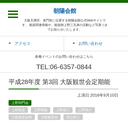
朝陽会館
大阪天満宮、表門前に位置する朝陽会館公式Webサイトで
す。 能楽関連情報や、能楽師上野三兄弟の活動など写真つき
でお知らせいたします。
アクセス
お問い合わせ
各種イベントのお問い合わせはこちら
TEL:06-6357-0844
平成28年度 第3回 大阪観世会定期能
上演日:2016年9月10日
上野同門会
上野朝彦
上野朝義
上野雄三
上野雄介
大阪能楽会館
大阪観世会
長山耕三