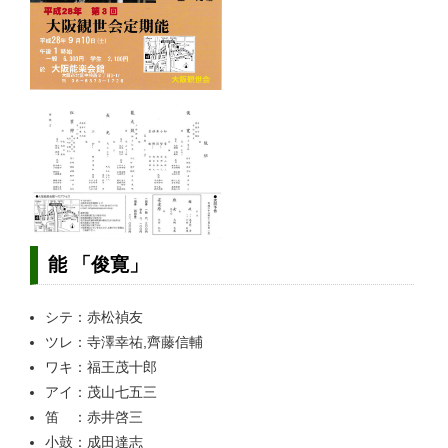
能 「俊寛」
シテ：赤松禎友
ツレ：寺澤幸祐,齊藤信輔
ワキ：福王茂十郎
アイ：茂山七五三
笛 ：赤井啓三
小鼓：成田達志