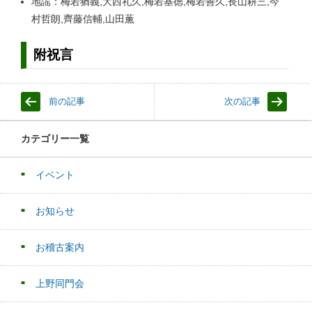
地謡：梅若猶義,大西礼久,梅若基徳,梅若善久,長山耕三,今
村哲朗,齊藤信輔,山田薫
附祝言
前の記事
次の記事
カテゴリー一覧
イベント
お知らせ
お稽古案内
上野同門会