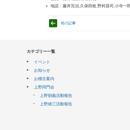
地謡：藤井完治,久保田稔,野村昌司,小寺一郎
前の記事
カテゴリー一覧
イベント
お知らせ
お稽古案内
上野同門会
上野朝義活動報告
上野雄三活動報告