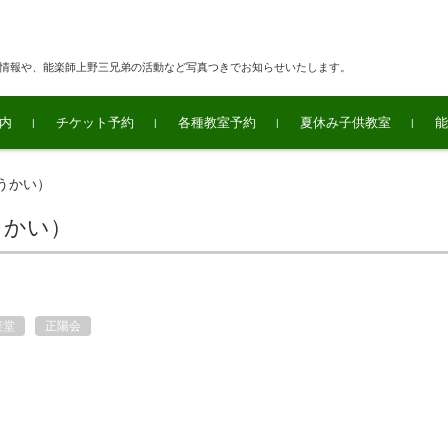
連情報や、能楽師上野三兄弟の活動など写真つきでお知らせいたします。
内
チケット予約
各種教室予約
夏休み子供教室
能
うかい）
うかい）
楽堂
正陽会