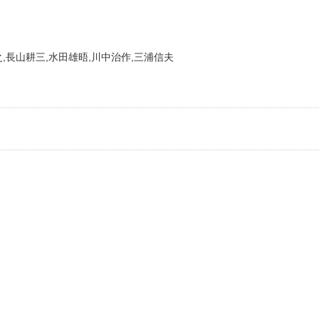
,長山耕三,水田雄晤,川中治作,三浦信夫