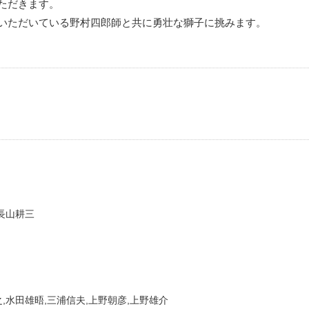
ただきます。
いただいている野村四郎師と共に勇壮な獅子に挑みます。
,長山耕三
,水田雄晤,三浦信夫,上野朝彦,上野雄介