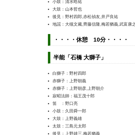
小鼓：清水晧祐
大鼓：山本哲也
後見：野村四郎,赤松禎友,井戸良祐
地謡：大槻文藏,齊藤信隆,梅若猶義,武富康之
・・・・休憩 10分・・・・
半能「石橋 大獅子」
白獅子：野村四郎
赤獅子：上野朝義
赤獅子：上野朝彦,上野朝介
寂昭法師：福王茂十郎
笛 ：野口亮
小鼓：久田舜一郎
大鼓：上野義雄
太鼓：三島元太郎
後見：上野雄三,梅若猶義