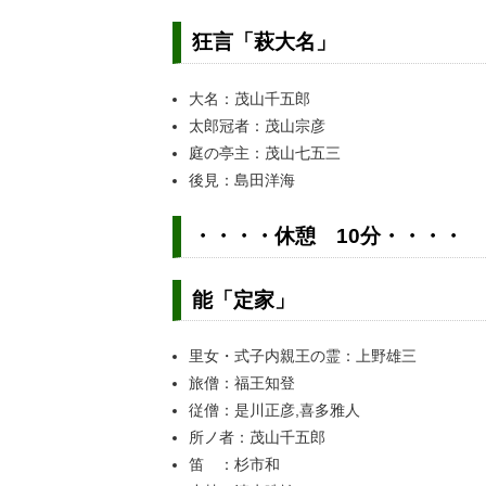
狂言「萩大名」
大名：茂山千五郎
太郎冠者：茂山宗彦
庭の亭主：茂山七五三
後見：島田洋海
・・・・休憩 10分・・・・
能「定家」
里女・式子内親王の霊：上野雄三
旅僧：福王知登
従僧：是川正彦,喜多雅人
所ノ者：茂山千五郎
笛 ：杉市和