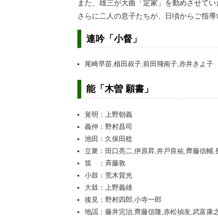
また、雄三が大曲「定家」を勤めさせてい
さらに二人の息子たちが、日頃からご指導
連吟「小督」
尾崎早苗,植田叔子,前田飛南子,赤井きよ子
能「木曽 願書」
覚明：上野朝義
義仲：野村昌司
池田：久保田稔
立衆：田口亮二,伊原昇,井戸良祐,齊藤信輔
笛 ：斉藤敦
小鼓：荒木賀光
大鼓：上野義雄
後見：野村四郎,小寺一郎
地謡：藤井完治,齊藤信隆,赤松禎友,武富康之