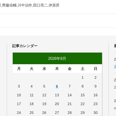
,齊藤信輔,川中治作,田口亮二,伊原昇
記事カレンダー
2026年8月
月
火
水
木
金
土
日
1
2
3
4
5
6
7
8
9
10
11
12
13
14
15
16
17
18
19
20
21
22
23
24
25
26
27
28
29
30