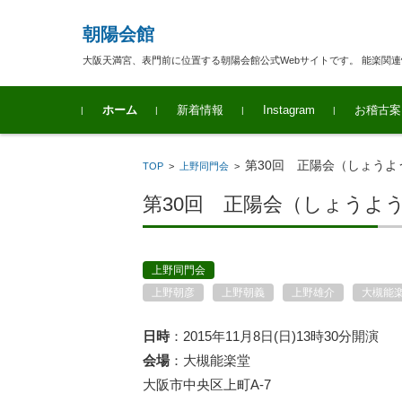
朝陽会館
大阪天満宮、表門前に位置する朝陽会館公式Webサイトです。 能楽関
コンテンツに移動
ホーム
新着情報
Instagram
お稽古案
第30回 正陽会（しょうよ
TOP
>
上野同門会
>
第30回 正陽会（しょうよ
上野同門会
上野朝彦
上野朝義
上野雄介
大槻能
日時
：2015年11月8日(日)13時30分開演
会場
：大槻能楽堂
大阪市中央区上町A-7