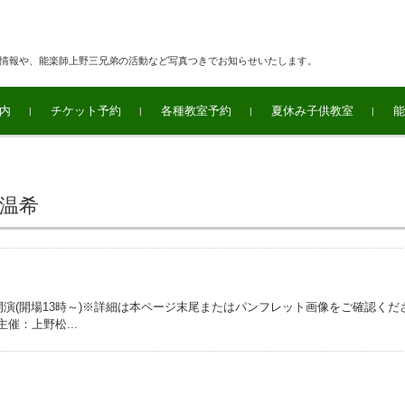
連情報や、能楽師上野三兄弟の活動など写真つきでお知らせいたします。
内
チケット予約
各種教室予約
夏休み子供教室
能
 温希
 14時開演(開場13時～)※詳細は本ページ末尾またはパンフレット画像をご確認くだ
催：上野松...