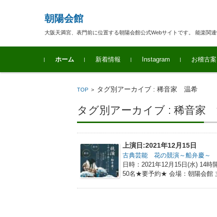
朝陽会館
大阪天満宮、表門前に位置する朝陽会館公式Webサイトです。 能楽関
コンテンツに移動
ホーム
新着情報
Instagram
お稽古案
タグ別アーカイブ : 稀音家 温希
TOP
>
タグ別アーカイブ : 稀音家
上演日:2021年12月15日
古典芸能 花の競演～船弁慶～
日時：2021年12月15日(水)
50名★要予約★ 会場：朝陽会館 主