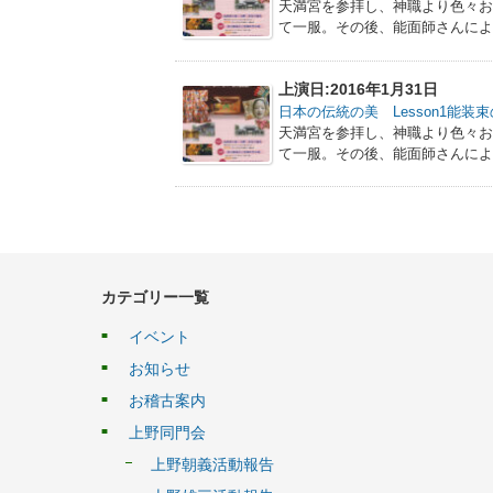
天満宮を参拝し、神職より色々
て一服。その後、能面師さんによ
上演日:2016年1月31日
日本の伝統の美 Lesson1能
天満宮を参拝し、神職より色々
て一服。その後、能面師さんによ
カテゴリー一覧
イベント
お知らせ
お稽古案内
上野同門会
上野朝義活動報告