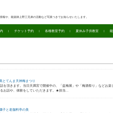
連情報や、能楽師上野三兄弟の活動など写真つきでお知らせいたします。
内
チケット予約
各種教室予約
夏休み子供教室
能
面の美とてんま天神梅まつり
お話を頂きます。当日天満宮で開催中の、「盆梅展」や「梅酒祭り」などお楽
るお話や、体験をしていただきます。★担当...
舞囃子と老舗料亭の美