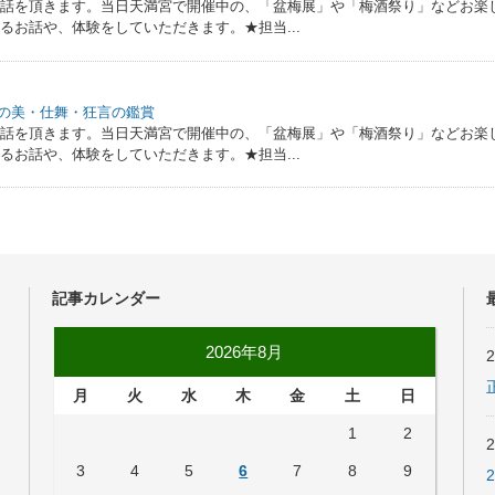
お話を頂きます。当日天満宮で開催中の、「盆梅展」や「梅酒祭り」などお楽
るお話や、体験をしていただきます。★担当...
装束の美・仕舞・狂言の鑑賞
お話を頂きます。当日天満宮で開催中の、「盆梅展」や「梅酒祭り」などお楽
るお話や、体験をしていただきます。★担当...
記事カレンダー
2026年8月
月
火
水
木
金
土
日
1
2
3
4
5
6
7
8
9