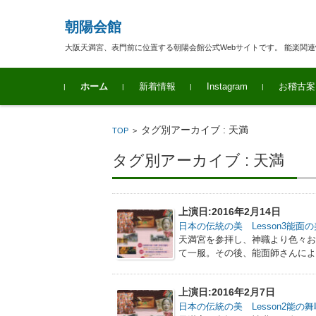
朝陽会館
大阪天満宮、表門前に位置する朝陽会館公式Webサイトです。 能楽関
コンテンツに移動
ホーム
新着情報
Instagram
お稽古案
タグ別アーカイブ : 天満
TOP
>
タグ別アーカイブ : 天満
上演日:2016年2月14日
日本の伝統の美 Lesson3能
天満宮を参拝し、神職より色々
て一服。その後、能面師さんによ
上演日:2016年2月7日
日本の伝統の美 Lesson2能の