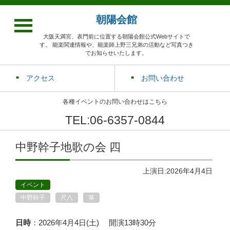
朝陽会館
大阪天満宮、表門前に位置する朝陽会館公式Webサイトで
す。 能楽関連情報や、能楽師上野三兄弟の活動など写真つき
でお知らせいたします。
アクセス
お問い合わせ
各種イベントのお問い合わせはこちら
TEL:06-6357-0844
中野幹子地歌の会 四
上演日:2026年4月4日
イベント
中野幹子
尺八
箏
日時
：2026年4月4日(土) 開演13時30分