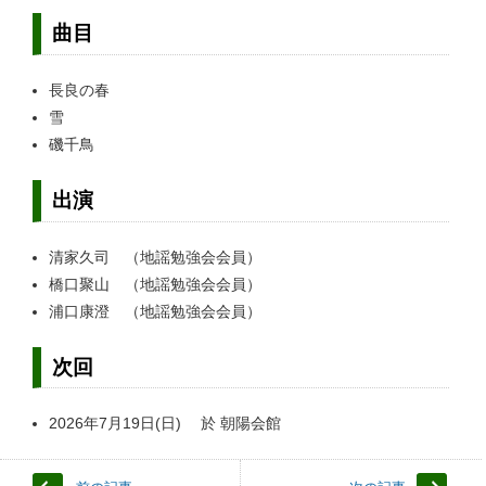
曲目
長良の春
雪
磯千鳥
出演
清家久司 （地謡勉強会会員）
橋口聚山 （地謡勉強会会員）
浦口康澄 （地謡勉強会会員）
次回
2026年7月19日(日) 於 朝陽会館