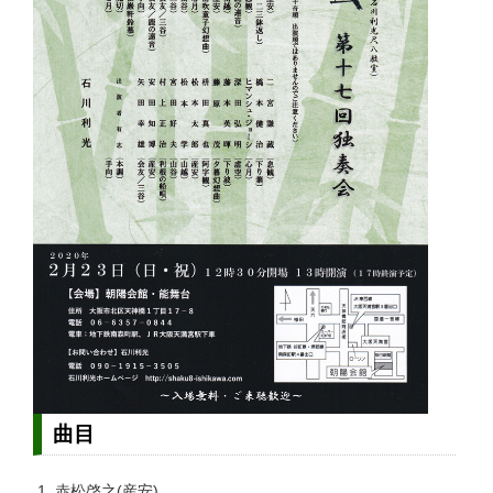
曲目
赤松啓之(産安)