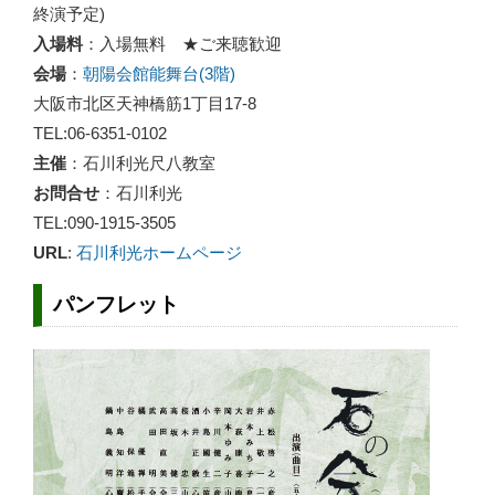
終演予定)
入場料
：入場無料 ★ご来聴歓迎
会場
：
朝陽会館能舞台(3階)
大阪市北区天神橋筋1丁目17-8
TEL:06-6351-0102
主催
：石川利光尺八教室
お問合せ
：石川利光
TEL:090-1915-3505
URL
:
石川利光ホームページ
パンフレット