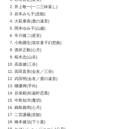
井上敬一(一二三鉢返し)
岩本みち子(息観)
大荻康喜(鹿の遠音)
岡本ゆみ子(山越)
辛川健二(産安)
小島國生(笛吹童子幻想曲)
酒井正毅(心月)
桜木忠(山谷)
高坂健(三谷)
高田直美(会友／三谷)
武田明(会友／鹿の遠音)
橘優禅(手向)
谷保範(松巌軒恋慕)
中島知洋(魔切)
鍋島義明(心月)
二宮謙藏(息観)
橋本健治(下り葉)