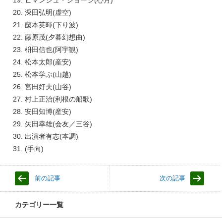
ヒマンシュ・ジョーシ(心月)
深田弘明(虚空)
藤本英暉(下り波)
藤原茂(夕暮幻想曲)
枡田信也(阿宇観)
松本太郎(産安)
松本学ぶ(山越)
宮田好夫(山谷)
村上正治(利根の船歌)
安田知博(産安)
矢田幸雄(会友／三谷)
出演者有志(本調)
(手向)
前の記事
次の記事
カテゴリー一覧