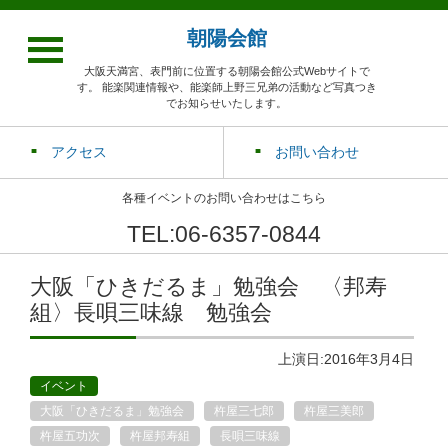
朝陽会館
大阪天満宮、表門前に位置する朝陽会館公式Webサイトで
す。 能楽関連情報や、能楽師上野三兄弟の活動など写真つき
でお知らせいたします。
アクセス
お問い合わせ
各種イベントのお問い合わせはこちら
TEL:06-6357-0844
大阪「ひきだるま」勉強会 〈邦寿
組〉長唄三味線 勉強会
上演日:2016年3月4日
イベント
大阪「ひきだるま」勉強会
杵屋三七郎
杵屋三美郎
杵屋五功次
杵屋邦寿組
長唄三味線