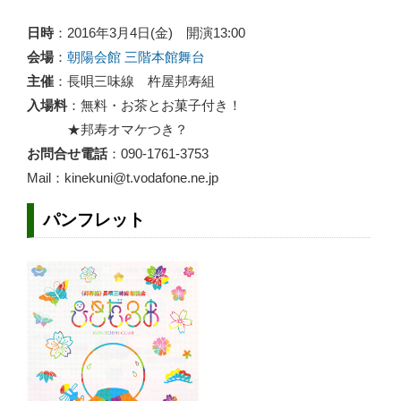
日時
：2016年3月4日(金) 開演13:00
会場
：
朝陽会館 三階本館舞台
主催
：長唄三味線 杵屋邦寿組
入場料
：無料・お茶とお菓子付き！
★邦寿オマケつき？
お問合せ電話
：090-1761-3753
Mail：kinekuni@t.vodafone.ne.jp
パンフレット