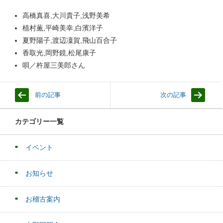
高橋真喜,大川貴子,浅野美希
植村薫,平崎美幸,白濱洋子
夏野陽子,渡辺凜賀,飛山百合子
香取光,岡野鏡,松尾康子
唄／杵屋三美郎さん
前の記事
次の記事
カテゴリー一覧
イベント
お知らせ
お稽古案内