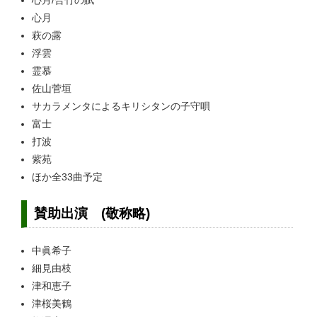
心月/合竹の賦
心月
萩の露
浮雲
霊慕
佐山菅垣
サカラメンタによるキリシタンの子守唄
富士
打波
紫苑
ほか全33曲予定
賛助出演 (敬称略)
中眞希子
細見由枝
津和恵子
津桜美鶴