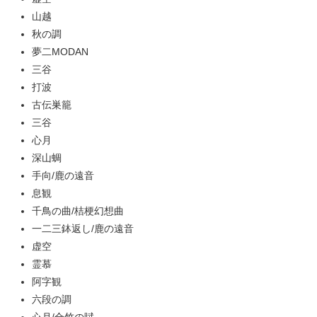
山越
秋の調
夢二MODAN
三谷
打波
古伝巣籠
三谷
心月
深山蜩
手向/鹿の遠音
息観
千鳥の曲/桔梗幻想曲
一二三鉢返し/鹿の遠音
虚空
霊慕
阿字観
六段の調