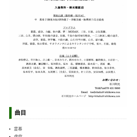
曲目
霊慕
虚空