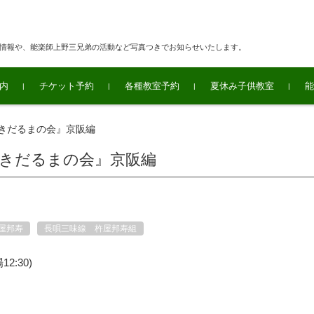
連情報や、能楽師上野三兄弟の活動など写真つきでお知らせいたします。
内
チケット予約
各種教室予約
夏休み子供教室
能
きだるまの会』京阪編
ひきだるまの会』京阪編
屋邦寿
長唄三味線 杵屋邦寿組
2:30)