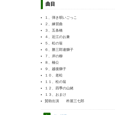
曲目
１、弾き唄いごっこ
２、練習曲
３、五条橋
４、近江のお兼
５、松の翁
６、勝三郎連獅子
７、岸の柳
８、楠公
９、越後獅子
１０、老松
１１、松の翁
１２、四季の山姥
１３、おまけ
賛助出演 杵屋三七郎