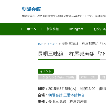
朝陽会館
大阪天満宮、表門前に位置する朝陽会館公式Webサイトです。 能楽関
コンテンツに移動
ホーム
新着情報
Instagram
お稽古案
長唄三味線 杵屋邦寿組『ひ
TOP
>
イベント
>
長唄三味線 杵屋邦寿組『
イベント
『ひきだるまの会』京阪編
杵屋三七郎
杵
日時
：2015年3月5日(木) 開演13:00 (開場1
会場
：
朝陽会館 三階本館舞台
主催
：長唄三味線 杵屋邦寿組