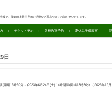
連情報や、能楽師上野三兄弟の活動など写真つきでお知らせいたします。
内
チケット予約
各種教室予約
夏休み子供教室
能
29日
演(開場13時30分～)2023年6月24日(土) 14時開演(開場13時30分～)2023年12月