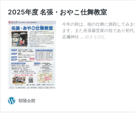
2025年度 名張・おやこ仕舞教室
今年の秋は、能の仕舞に挑戦してみま
ます。また名張藤堂家の祖であり初代
2025
志禰神社 …
続きを読む
年
度
名
張・
お
や
こ
仕
舞
教
朝陽会館
室