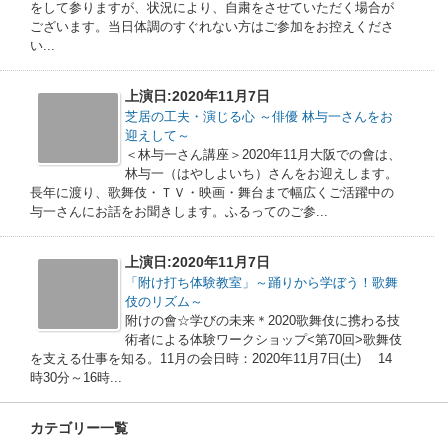
をして参りますが、状況により、自粛をさせていただく場合が
ございます。当日体調のすぐれない方はご参加をお控えくださ
い...
上演日:2020年11月7日
芝居の工夫・演じる心 ～俳優 林与一さんをお
迎えして～
＜林与一さん講座＞2020年11月大阪での會は、
林与一（はやしよいち）さんをお迎えします。
長年に渡り、歌舞伎・ＴＶ・映画・舞台まで幅広くご活躍中の
与一さんにお話をお聞きします。ふるってのご参...
上演日:2020年11月7日
「附け打ち体験教室」～踊りから学ぼう！歌舞
伎のリズム～
附けの會☆学びの未来＊2020歌舞伎に携わる技
術者による体験ワークショップ<第70回>歌舞伎
を支える仕事を知る。11月の会日時：2020年11月7日(土) 14
時30分～16時...
カテゴリー一覧