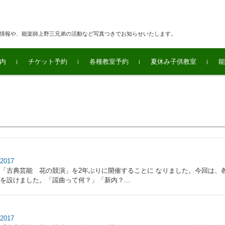
連情報や、能楽師上野三兄弟の活動など写真つきでお知らせいたします。
内
チケット予約
各種教室予約
夏休み子供教室
能
017
「古典芸能 花の競演」を2年ぶりに開催することに なりました。今回は、
を設けました。「謡曲って何？」「新内？...
017