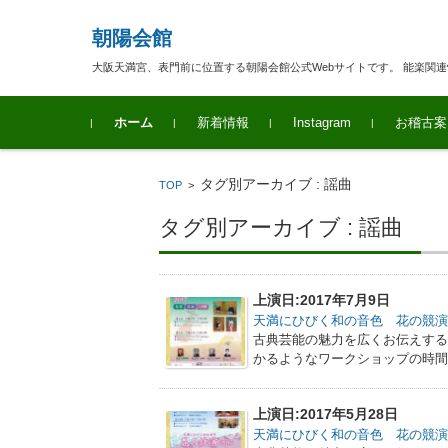
朝陽会館
大阪天満宮、表門前に位置する朝陽会館公式Webサイトです。 能楽関
コンテンツに移動
ホーム
新着情報
Instagram
お稽古案
タグ別アーカイブ : 謡曲
TOP
>
タグ別アーカイブ : 謡曲
上演日:2017年7月9日
天満にひびく和の音色 花の競演2
古典芸能の魅力を広くお伝えする
かるようなワークショップの時間
上演日:2017年5月28日
天満にひびく和の音色 花の競演2