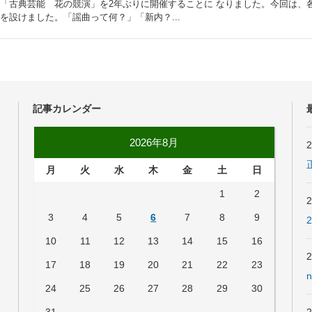
「古典芸能 花の競演」を2年ぶりに開催することに なりました。今回は、
を設けました。「謡曲って何？」「新内？...
記事カレンダー
2026年8月
月
火
水
木
金
土
日
1
2
3
4
5
6
7
8
9
10
11
12
13
14
15
16
17
18
19
20
21
22
23
24
25
26
27
28
29
30
31