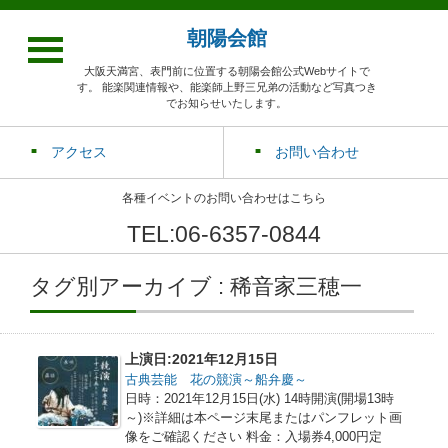
朝陽会館
大阪天満宮、表門前に位置する朝陽会館公式Webサイトで
す。 能楽関連情報や、能楽師上野三兄弟の活動など写真つき
でお知らせいたします。
アクセス
お問い合わせ
各種イベントのお問い合わせはこちら
TEL:06-6357-0844
タグ別アーカイブ : 稀音家三穂一
上演日:2021年12月15日
古典芸能 花の競演～船弁慶～
日時：2021年12月15日(水) 14時開演(開場13時
～)※詳細は本ページ末尾またはパンフレット画
像をご確認ください 料金：入場券4,000円定