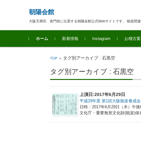
朝陽会館
大阪天満宮、表門前に位置する朝陽会館公式Webサイトです。 能楽関
コンテンツに移動
ホーム
新着情報
Instagram
お稽古案
タグ別アーカイブ : 石黒空
TOP
>
タグ別アーカイブ : 石黒空
上演日:2017年6月29日
平成29年度 第1回大阪能楽養成会
日時：2017年6月29日（木）午後
文化庁・重要無形文化財(能楽)保存