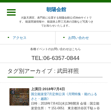
朝陽会館
大阪天満宮、表門前に位置する朝陽会館公式Webサイトで
す。 能楽関連情報や、能楽師上野三兄弟の活動など写真つき
でお知らせいたします。
アクセス
お問い合わせ
各種イベントのお問い合わせはこちら
TEL:06-6357-0844
タグ別アーカイブ : 武田祥照
上演日:2018年7月4日
国立能楽堂7月定例公演《月間特集・能のふる
さと・越路》
日時：2018年7月4日(水)13時開演 会場：国立能
楽堂住所： 〒151-0051 東京都渋谷区千駄ヶ谷