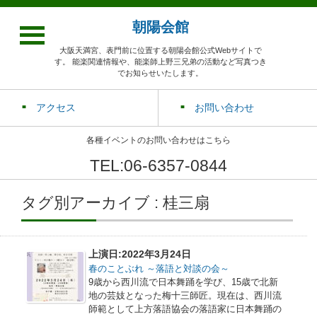
朝陽会館
大阪天満宮、表門前に位置する朝陽会館公式Webサイトで
す。 能楽関連情報や、能楽師上野三兄弟の活動など写真つき
でお知らせいたします。
アクセス
お問い合わせ
各種イベントのお問い合わせはこちら
TEL:06-6357-0844
タグ別アーカイブ : 桂三扇
上演日:2022年3月24日
春のことぶれ ～落語と対談の会～
9歳から西川流で日本舞踊を学び、15歳で北新
地の芸妓となった梅十三師匠。現在は、西川流
師範として上方落語協会の落語家に日本舞踊の