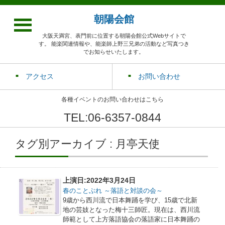
朝陽会館
大阪天満宮、表門前に位置する朝陽会館公式Webサイトで
す。 能楽関連情報や、能楽師上野三兄弟の活動など写真つき
でお知らせいたします。
アクセス
お問い合わせ
各種イベントのお問い合わせはこちら
TEL:06-6357-0844
タグ別アーカイブ : 月亭天使
上演日:2022年3月24日
春のことぶれ ～落語と対談の会～
9歳から西川流で日本舞踊を学び、15歳で北新
地の芸妓となった梅十三師匠。現在は、西川流
師範として上方落語協会の落語家に日本舞踊の