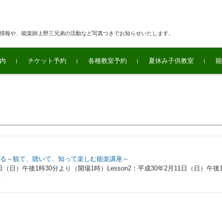
連情報や、能楽師上野三兄弟の活動など写真つきでお知らせいたします。
内
チケット予約
各種教室予約
夏休み子供教室
能
れる～観て、聴いて、知って楽しむ能楽講座～
8日（日）午後1時30分より（開場1時）Lesson2：平成30年2月11日（日）午後1
.