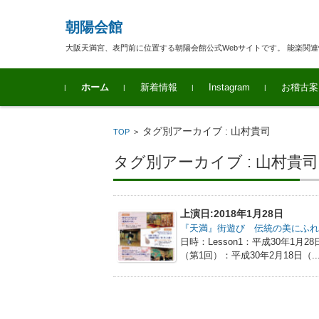
朝陽会館
大阪天満宮、表門前に位置する朝陽会館公式Webサイトです。 能楽関
コンテンツに移動
ホーム
新着情報
Instagram
お稽古案
タグ別アーカイブ : 山村貴司
TOP
>
タグ別アーカイブ : 山村貴司
上演日:2018年1月28日
『天満』街遊び 伝統の美にふ
日時：Lesson1：平成30年1月2
（第1回）：平成30年2月18日（..