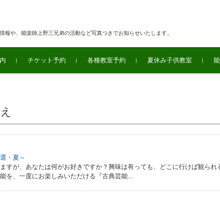
連情報や、能楽師上野三兄弟の活動など写真つきでお知らせいたします。
内
チケット予約
各種教室予約
夏休み子供教室
能
とえ
曲選・夏～
りますが、あなたは何がお好きですか？興味は有っても、どこに行けば観られ
能を、一度にお楽しみいただける『古典芸能...