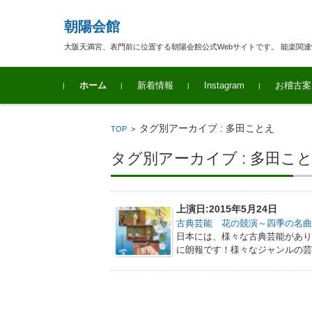
朝陽会館
大阪天満宮、表門前に位置する朝陽会館公式Webサイトです。 能楽関
コンテンツに移動
ホーム
新着情報
Instagram
お稽古案
タグ別アーカイブ : 多田ことえ
TOP
>
タグ別アーカイブ : 多田こ
上演日:2015年5月24日
古典芸能 花の競演～四季の名
日本には、様々な古典芸能があ
に朗報です！様々なジャンルの芸