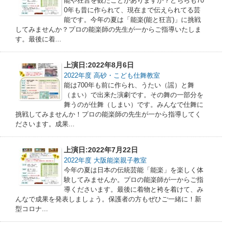
能や狂言を観たことがありますか？どちらも70
0年も昔に作られて、現在まで伝えられてる芸
能です。今年の夏は「能楽(能と狂言)」に挑戦
してみませんか？プロの能楽師の先生が一からご指導いたしま
す。最後に着...
上演日:2022年8月6日
2022年度 高砂・こども仕舞教室
能は700年も前に作られ、うたい（謡）と舞
（まい）で出来た演劇です。その舞の一部分を
舞うのが仕舞（しまい）です。みんなで仕舞に
挑戦してみませんか！プロの能楽師の先生が一から指導してく
ださいます。成果...
上演日:2022年7月22日
2022年度 大阪能楽親子教室
今年の夏は日本の伝統芸能「能楽」を楽しく体
験してみませんか。プロの能楽師が一からご指
導くださいます。最後に着物と袴を着けて、み
んなで成果を発表しましょう。保護者の方もぜひご一緒に！新
型コロナ...