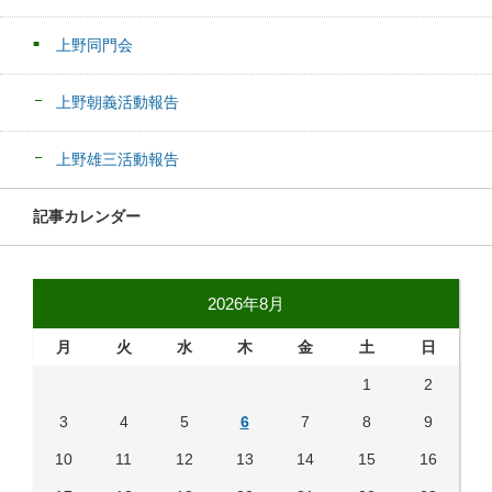
上野同門会
上野朝義活動報告
上野雄三活動報告
記事カレンダー
2026年8月
月
火
水
木
金
土
日
1
2
3
4
5
6
7
8
9
10
11
12
13
14
15
16