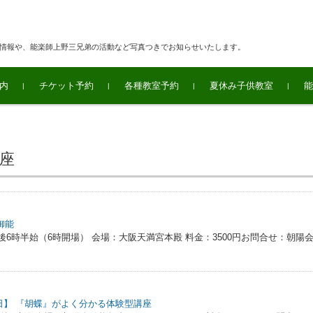
連情報や、能楽師上野三兄弟の活動など写真つきでお知らせいたします。
内
チケット予約
各種教室予約
夏休み子供教室
能
講座
御能
後6時半始（6時開場） 会場：大阪天満宮本殿 料金：3500円お問合せ：朝陽会
日】 『胡蝶』がよく分かる体験型講座