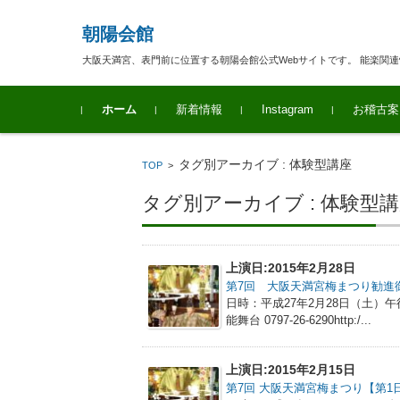
朝陽会館
大阪天満宮、表門前に位置する朝陽会館公式Webサイトです。 能楽関
コンテンツに移動
ホーム
新着情報
Instagram
お稽古案
タグ別アーカイブ : 体験型講座
TOP
>
タグ別アーカイブ : 体験型
上演日:2015年2月28日
第7回 大阪天満宮梅まつり勧進
日時：平成27年2月28日（土）午
能舞台 0797‐26‐6290http:/...
上演日:2015年2月15日
第7回 大阪天満宮梅まつり【第1