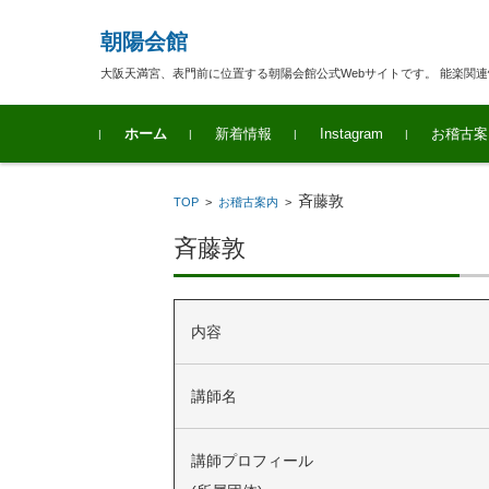
朝陽会館
大阪天満宮、表門前に位置する朝陽会館公式Webサイトです。 能楽関
コンテンツに移動
ホーム
新着情報
Instagram
お稽古案
斉藤敦
TOP
>
お稽古案内
>
斉藤敦
内容
講師名
講師プロフィール