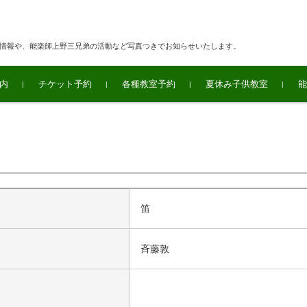
連情報や、能楽師上野三兄弟の活動など写真つきでお知らせいたします。
内
チケット予約
各種教室予約
夏休み子供教室
能
笛
斉藤敦